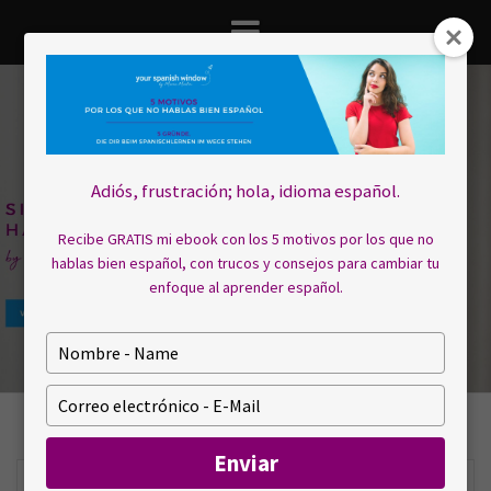
Saltar
al
contenido
Adiós, frustración; hola, idioma español.
Recibe GRATIS mi ebook con los 5 motivos por los que no
hablas bien español, con trucos y consejos para cambiar tu
enfoque al aprender español.
E
s
c
E
r
s
i
c
Enviar
b
r
a