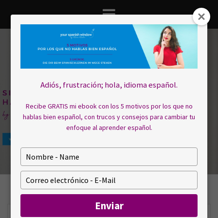
Saltar
al
contenido
Adiós, frustración; hola, idioma español.
Recibe GRATIS mi ebook con los 5 motivos por los que no
hablas bien español, con trucos y consejos para cambiar tu
enfoque al aprender español.
E
s
c
E
r
s
i
c
Enviar
b
r
a