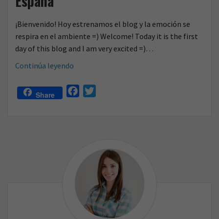
España
o
¡Bienvenido! Hoy estrenamos el blog y la emoción se
respira en el ambiente =) Welcome! Today it is the first
day of this blog and I am very excited =)…
Tradiciones
Continúa leyendo
navideñas
típicas
F
T
Share
de
a
w
España
c
i
e
t
b
t
o
e
o
r
k