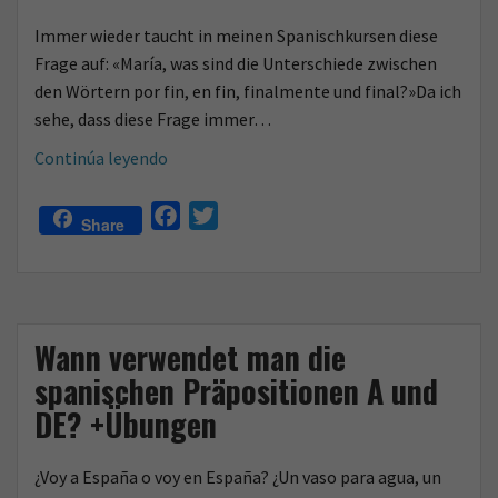
o
Immer wieder taucht in meinen Spanischkursen diese
Frage auf: «María, was sind die Unterschiede zwischen
den Wörtern por fin, en fin, finalmente und final?»Da ich
sehe, dass diese Frage immer…
Was
Continúa leyendo
sind
die
F
T
Share
Unterschiede
a
w
zwischen
c
i
por
e
t
fin,
b
t
Wann verwendet man die
en
o
e
spanischen Präpositionen A und
fin,
o
r
finalmente
DE? +Übungen
k
und
final?
¿Voy a España o voy en España? ¿Un vaso para agua, un