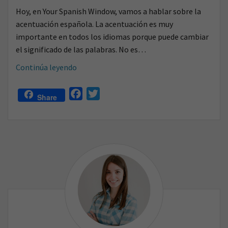
Hoy, en Your Spanish Window, vamos a hablar sobre la
acentuación española. La acentuación es muy
importante en todos los idiomas porque puede cambiar
el significado de las palabras. No es…
¿Cuál
Continúa leyendo
es
la
F
T
Share
acentuación
a
w
de
c
i
las
e
t
palabras
b
t
españolas?
o
e
o
r
k