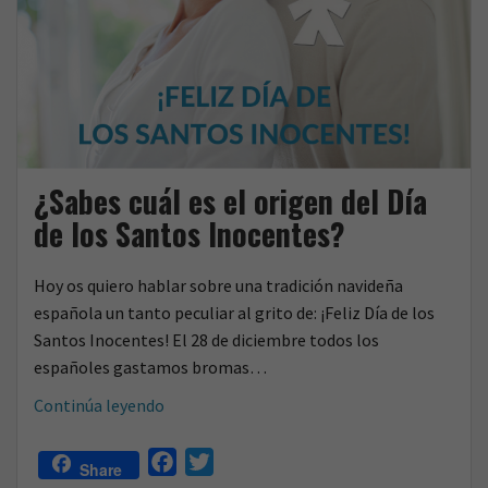
¿Sabes cuál es el origen del Día
de los Santos Inocentes?
Hoy os quiero hablar sobre una tradición navideña
española un tanto peculiar al grito de: ¡Feliz Día de los
Santos Inocentes! El 28 de diciembre todos los
españoles gastamos bromas…
¿Sabes
Continúa leyendo
cuál
es
F
T
Share
el