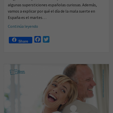
algunas supersticiones españolas curiosas. Además,
vamos a explicar por qué el día de la mala suerte en
España es el martes…
¿Eres
Continúa leyendo
supersticioso?
Supersticiones
F
T
Share
españolas
a
w
curiosas
c
i
e
t
b
t
o
e
o
r
k