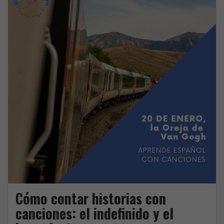
en
o
r
español?
k
Cómo contar historias con
canciones: el indefinido y el