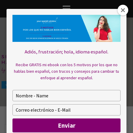
Saltar
al
contenido
Adiós, frustración; hola, idioma español.
Recibe GRATIS mi ebook con los 5 motivos por los que no
hablas bien español, con trucos y consejos para cambiar tu
enfoque al aprender español.
E
s
c
E
r
s
i
c
Enviar
b
r
a