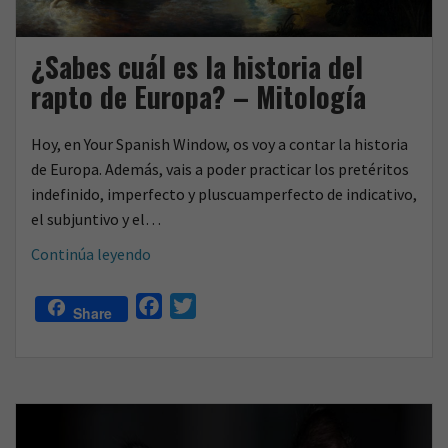
¿Sabes cuál es la historia del
rapto de Europa? – Mitología
Hoy, en Your Spanish Window, os voy a contar la historia
de Europa. Además, vais a poder practicar los pretéritos
indefinido, imperfecto y pluscuamperfecto de indicativo,
el subjuntivo y el…
¿Sabes
Continúa leyendo
cuál
es
F
T
Share
la
a
w
historia
c
i
del
e
t
rapto
b
t
de
o
e