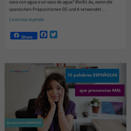
vaso con agua o un vaso de agua? Weißt du, wann die
spanischen Präpositionen DE und A verwendet…
Wann
Continúa leyendo
verwendet
man
F
T
Share
die
a
w
spanischen
c
i
Präpositionen
e
t
A
b
t
und
o
e
DE?
o
r
+Übungen
k