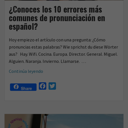
¿Conoces los 10 errores más
comunes de pronunciación en
español?
Hoy empiezo el artículo con una pregunta: ¿Cómo
pronuncias estas palabras? Wie sprichst du diese Wörter
aus? Hay. Wifi. Cocina. Europa. Director. General. Miguel.
Alguien. Naranja. Invierno. Llamarse. …
¿Conoces
Continúa leyendo
los
10
F
T
Share
errores
a
w
más
c
i
comunes
e
t
de
b
t
pronunciación
o
e