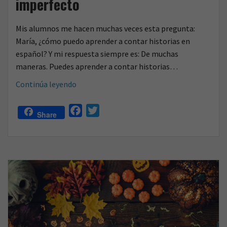
imperfecto
Mis alumnos me hacen muchas veces esta pregunta:
María, ¿cómo puedo aprender a contar historias en
español? Y mi respuesta siempre es: De muchas
maneras. Puedes aprender a contar historias…
Cómo
Continúa leyendo
contar
historias
F
T
Share
con
a
w
canciones:
c
i
el
e
t
indefinido
b
t
y
o
e
el
o
r
imperfecto
k