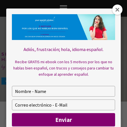
Saltar
al
contenido
Adiós, frustración; hola, idioma español.
Recibe GRATIS mi ebook con los 5 motivos por los que no
hablas bien español, con trucos y consejos para cambiar tu
enfoque al aprender español.
E
s
c
E
r
s
i
c
Enviar
b
r
a