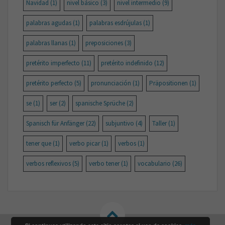
Navidad
(1)
nivel básico
(3)
nivel intermedio
(9)
palabras agudas
(1)
palabras esdrújulas
(1)
palabras llanas
(1)
preposiciones
(3)
pretérito imperfecto
(11)
pretérito indefinido
(12)
pretérito perfecto
(5)
pronunciación
(1)
Präpositionen
(1)
se
(1)
ser
(2)
spanische Sprüche
(2)
Spanisch für Anfänger
(22)
subjuntivo
(4)
Taller
(1)
tener que
(1)
verbo picar
(1)
verbos
(1)
verbos reflexivos
(5)
verbo tener
(1)
vocabulario
(26)