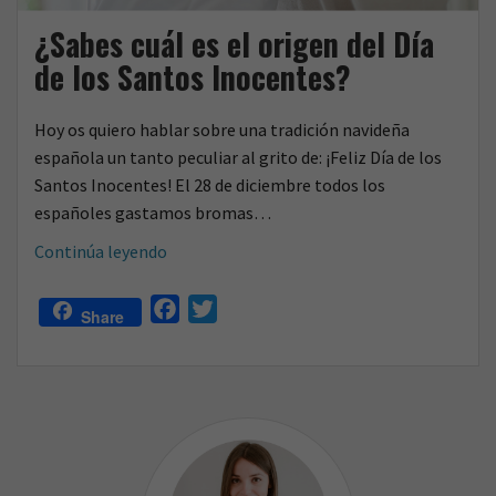
o
¿Sabes cuál es el origen del Día
de los Santos Inocentes?
Hoy os quiero hablar sobre una tradición navideña
española un tanto peculiar al grito de: ¡Feliz Día de los
Santos Inocentes! El 28 de diciembre todos los
españoles gastamos bromas…
¿Sabes
Continúa leyendo
cuál
es
F
T
Share
el
a
w
origen
c
i
del
e
t
Día
b
t
de
o
e
los
o
r