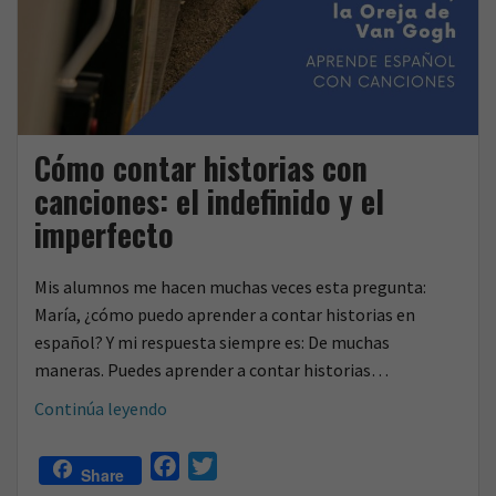
Cómo contar historias con
canciones: el indefinido y el
imperfecto
Mis alumnos me hacen muchas veces esta pregunta:
María, ¿cómo puedo aprender a contar historias en
español? Y mi respuesta siempre es: De muchas
maneras. Puedes aprender a contar historias…
Cómo
Continúa leyendo
contar
historias
F
T
Share
con
a
w