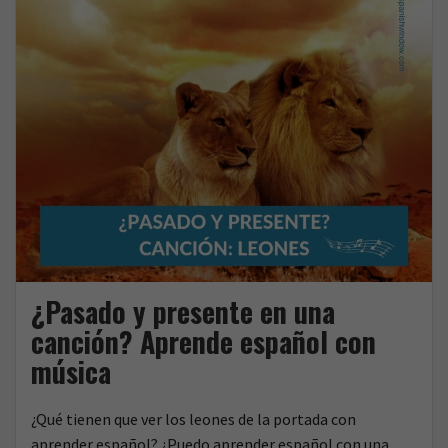
k
¿Pasado y presente en una
canción? Aprende español con
música
¿Qué tienen que ver los leones de la portada con
aprender español? ¿Puedo aprender español con una