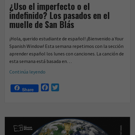
¿Uso el imperfecto o el
indefinido? Los pasados en el
muelle de San Blás
¡Hola, querido estudiante de español! ¡Bienvenido a Your
Spanish Window! Esta semana repetimos con la sección
aprender español los lunes con canciones. La canción de
esta semana está basada en…
¿Uso
Continúa leyendo
el
imperfecto
F
T
Share
o
a
w
el
c
i
indefinido?
e
t
Los
b
t
pasados
o
e
en
o
r