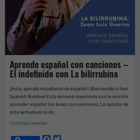
Aprende español con canciones –
El indefinido con La bilirrubina
¡Hola, querido estudiante de español! ¡Bienvenido a Your
Spanish Window! Esta semana repetimos con la sección
aprender español los lunes con canciones. La canción de
esta semana es la de…
Aprende
Continúa leyendo
español
con
F
T