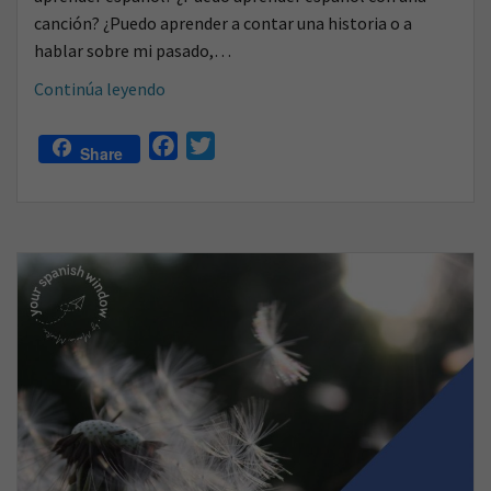
canción? ¿Puedo aprender a contar una historia o a
hablar sobre mi pasado,…
¿Pasado
Continúa leyendo
y
presente
F
T
Share
en
a
w
una
c
i
canción?
e
t
Aprende
b
t
español
o
e
con
o
r
música
k