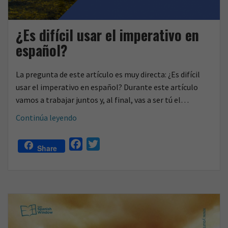
¿Es difícil usar el imperativo en
español?
La pregunta de este artículo es muy directa: ¿Es difícil
usar el imperativo en español? Durante este artículo
vamos a trabajar juntos y, al final, vas a ser tú el…
¿Es
Continúa leyendo
difícil
usar
F
T
Share
el
a
w
imperativo
c
i
en
e
t
español?
b
t
o
e
o
r