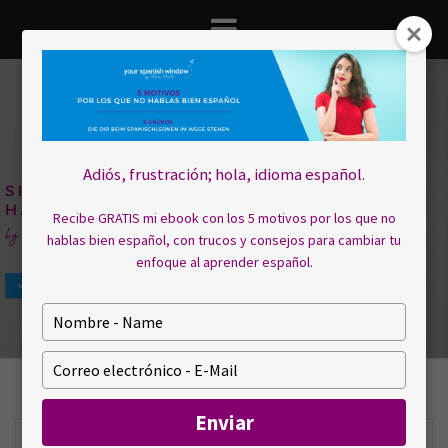
Saltar
al
contenido
Adiós, frustración; hola, idioma español.
Recibe GRATIS mi ebook con los 5 motivos por los que no
hablas bien español, con trucos y consejos para cambiar tu
enfoque al aprender español.
E
s
c
E
r
s
i
c
Enviar
b
r
a