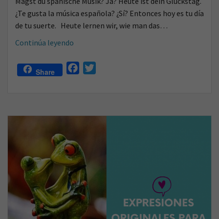
Magst du spanische Musik? Ja? Heute ist dein Glückstag.
o
¿Te gusta la música española? ¿Sí? Entonces hoy es tu día
de tu suerte. Heute lernen wir, wie man das…
Lerne
Continúa leyendo
Spanisch
mit
F
T
Share
Musik:
a
w
El
c
i
verbo
e
t
tener
b
t
auf
o
e
Deutsch
o
r
erklärt
k