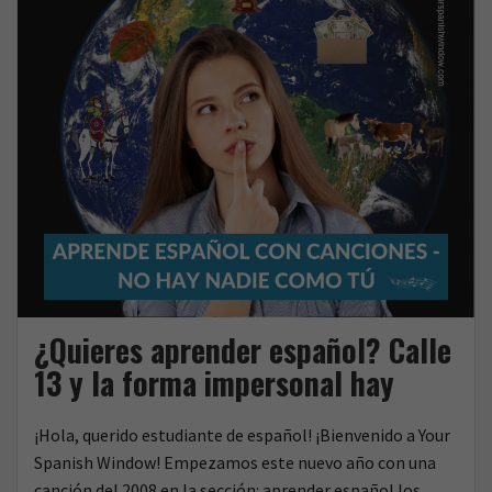
el
k
muelle
de
San
Blás
¿Quieres aprender español? Calle
13 y la forma impersonal hay
¡Hola, querido estudiante de español! ¡Bienvenido a Your
Spanish Window! Empezamos este nuevo año con una
canción del 2008 en la sección: aprender español los