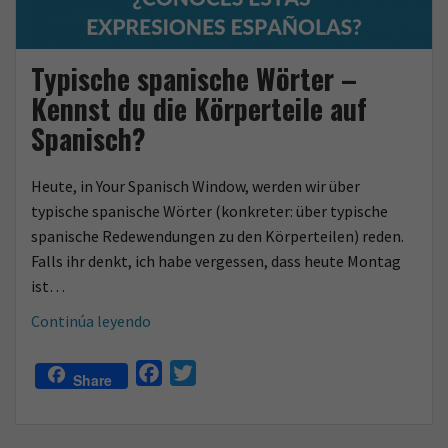
Typische spanische Wörter –
Kennst du die Körperteile auf
Spanisch?
Heute, in Your Spanisch Window, werden wir über
typische spanische Wörter (konkreter: über typische
spanische Redewendungen zu den Körperteilen) reden.
Falls ihr denkt, ich habe vergessen, dass heute Montag
ist…
Typische
Continúa leyendo
spanische
Wörter
F
T
Share
–
a
w
Kennst
c
i
du