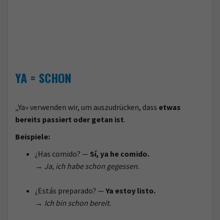
YA = SCHON
„Ya» verwenden wir, um auszudrücken, dass
etwas
bereits passiert oder getan ist
.
Beispiele:
¿Has comido? —
Sí, ya he comido.
→
Ja, ich habe schon gegessen.
¿Estás preparado? —
Ya estoy listo.
→
Ich bin schon bereit.