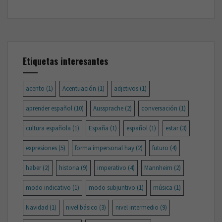
Etiquetas interesantes
acento
(1)
Acentuación
(1)
adjetivos
(1)
aprender español
(10)
Aussprache
(2)
conversación
(1)
cultura española
(1)
España
(1)
español
(1)
estar
(3)
expresiones
(5)
forma impersonal hay
(2)
futuro
(4)
haber
(2)
historia
(9)
imperativo
(4)
Mannheim
(2)
modo indicativo
(1)
modo subjuntivo
(1)
música
(1)
Navidad
(1)
nivel básico
(3)
nivel intermedio
(9)