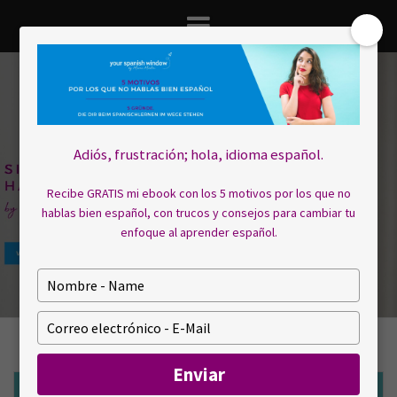
Saltar
al
contenido
Adiós, frustración; hola, idioma español.
Recibe GRATIS mi ebook con los 5 motivos por los que no
hablas bien español, con trucos y consejos para cambiar tu
enfoque al aprender español.
E
s
c
E
r
s
i
c
Enviar
b
r
a