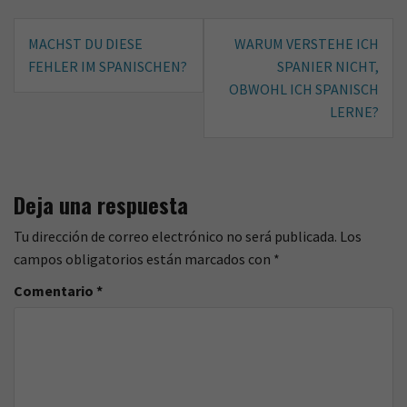
Navegación
b
t
MACHST DU DIESE
WARUM VERSTEHE ICH
o
e
de
FEHLER IM SPANISCHEN?
SPANIER NICHT,
o
r
entradas
OBWOHL ICH SPANISCH
k
LERNE?
Deja una respuesta
Tu dirección de correo electrónico no será publicada.
Los
campos obligatorios están marcados con
*
Comentario
*