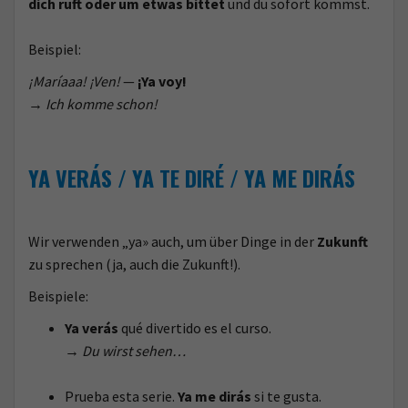
dich ruft oder um etwas bittet
und du sofort kommst.
Beispiel:
¡Maríaaa! ¡Ven!
—
¡Ya voy!
→
Ich komme schon!
YA VERÁS / YA TE DIRÉ / YA ME DIRÁS
Wir verwenden „ya» auch, um über Dinge in der
Zukunft
zu sprechen (ja, auch die Zukunft!).
Beispiele:
Ya verás
qué divertido es el curso.
→
Du wirst sehen…
Prueba esta serie.
Ya me dirás
si te gusta.