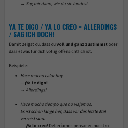
→
Sag mir dann, wie du sie fandest.
YA TE DIGO / YA LO CREO =
ALLERDINGS
/ SAG ICH DOCH!
Damit zeigst du, dass du
voll und ganz zustimmst
oder
dass etwas für dich völlig offensichtlich ist.
Beispiele:
Hace mucho calor hoy.
—
¡Ya te digo!
→
Allerdings!
Hace mucho tiempo que no viajamos.
Es ist schon lange her, dass wir das letzte Mal
verreist sind.
—
¡
Ya lo creo
! Deberíamos pensar en nuestro