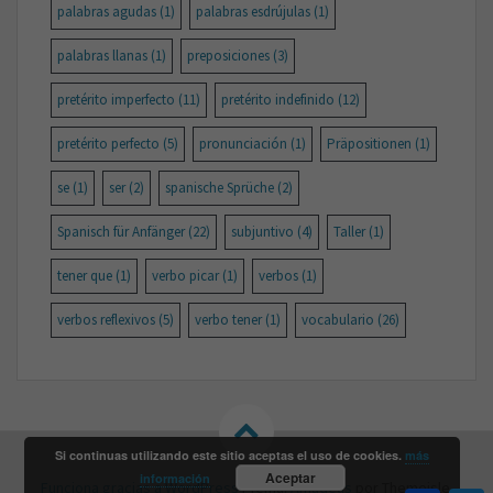
palabras agudas
(1)
palabras esdrújulas
(1)
palabras llanas
(1)
preposiciones
(3)
pretérito imperfecto
(11)
pretérito indefinido
(12)
pretérito perfecto
(5)
pronunciación
(1)
Präpositionen
(1)
se
(1)
ser
(2)
spanische Sprüche
(2)
Spanisch für Anfänger
(22)
subjuntivo
(4)
Taller
(1)
tener que
(1)
verbo picar
(1)
verbos
(1)
verbos reflexivos
(5)
verbo tener
(1)
vocabulario
(26)
Si continuas utilizando este sitio aceptas el uso de cookies.
más
Aceptar
información
Funciona gracias a WordPress
|
Tema:
Amadeus
por Themeisle.