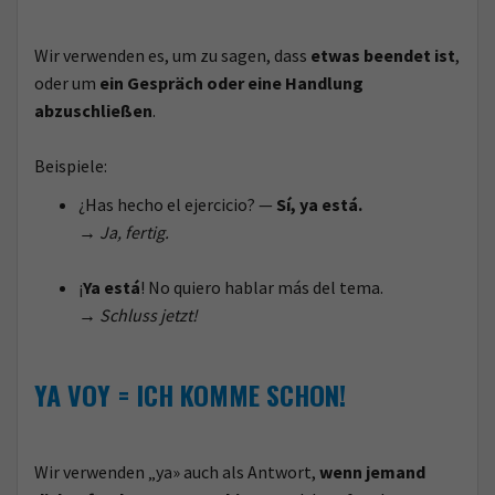
Wir verwenden es, um zu sagen, dass
etwas beendet ist
,
oder um
ein Gespräch oder eine Handlung
abzuschließen
.
Beispiele:
¿Has hecho el ejercicio? —
Sí, ya está.
→
Ja, fertig.
¡
Ya está
! No quiero hablar más del tema.
→
Schluss jetzt!
YA VOY =
ICH KOMME SCHON!
Wir verwenden „ya» auch als Antwort,
wenn jemand