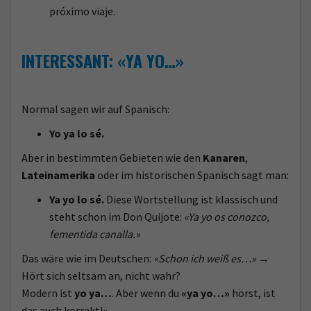
próximo viaje.
INTERESSANT: «YA YO…»
Normal sagen wir auf Spanisch:
Yo ya lo sé.
Aber in bestimmten Gebieten wie den
Kanaren
,
Lateinamerika
oder im historischen Spanisch sagt man:
Ya yo lo sé.
Diese Wortstellung ist klassisch und
steht schon im Don Quijote:
«Ya yo os conozco,
fementida canalla.»
Das wäre wie im Deutschen:
«Schon ich weiß es…»
→
Hört sich seltsam an, nicht wahr?
Modern ist
yo ya…
. Aber wenn du
«ya yo…»
hörst, ist
das auch korrekt!»