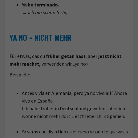
Ya he terminado.
→
Ich bin schon fertig.
YA NO = NICHT MEHR
Für etwas, das du
früher getan hast
, aber
jetzt nicht
mehr machst,
verwenden wir „ya no»
Beispiele:
Antes vivía en Alemania, pero ya no vivo allí. Ahora
vivo en España.
Ich habe früher in Deutschland gewohnt, aber ich
wohne nicht mehr dort. Jetzt lebe ich in Spanien.
Ya verás qué divertido es el curso y todo lo que vas a