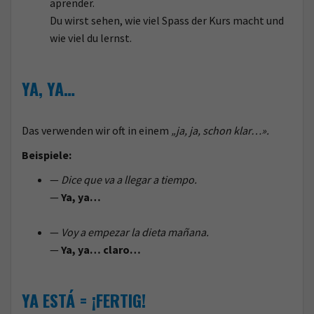
aprender.
Du wirst sehen, wie viel Spass der Kurs macht und
wie viel du lernst.
YA, YA…
Das verwenden wir oft in einem
„ja, ja, schon klar…».
Beispiele:
—
Dice que va a llegar a tiempo.
—
Ya, ya…
—
Voy a empezar la dieta mañana.
—
Ya, ya… claro…
YA ESTÁ = ¡FERTIG!