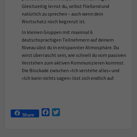
Gleichzeitig lernst du, selbst fließend und
natürlich zu sprechen – auch wenn dein
Wortschatz noch begrenzt ist.
In kleinen Gruppen mit maximal 6
deutschsprachigen Teilnehmern auf deinem
Niveau übst du in entspannter Atmosphäre. Du
wirst überrascht sein, wie schnell du vom passiven
Verstehen zum aktiven Kommunizieren kommst.
Die Blockade zwischen «Ich verstehe alles» und
«Ich kann nichts sagen» löst sich endlich auf.
F
T
Share
a
w
c
i
e
t