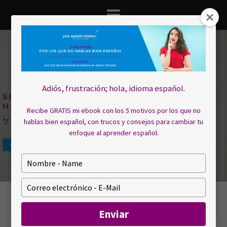
Saltar
al
contenido
Adiós, frustración; hola, idioma español.
Recibe GRATIS mi ebook con los 5 motivos por los que no
hablas bien español, con trucos y consejos para cambiar tu
enfoque al aprender español.
E
s
c
E
r
s
i
c
Enviar
b
r
a