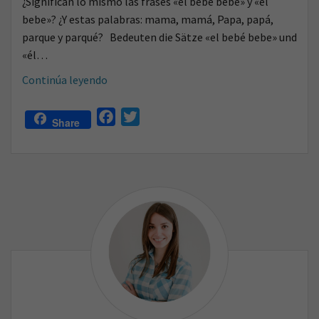
¿Significan lo mismo las frases «el bebé bebe» y «él
o
bebe»? ¿Y estas palabras: mama, mamá, Papa, papá,
parque y parqué? Bedeuten die Sätze «el bebé bebe» und
«él…
Wie
Continúa leyendo
spricht
man
F
T
Share
„mamá”
a
w
und
c
i
„mama”
e
t
auf
b
t
Spanisch
o
e
aus?
o
r
k