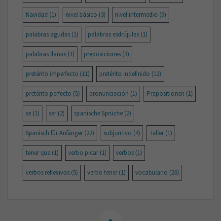
Navidad
(1)
nivel básico
(3)
nivel intermedio
(9)
palabras agudas
(1)
palabras esdrújulas
(1)
palabras llanas
(1)
preposiciones
(3)
pretérito imperfecto
(11)
pretérito indefinido
(12)
pretérito perfecto
(5)
pronunciación
(1)
Präpositionen
(1)
se
(1)
ser
(2)
spanische Sprüche
(2)
Spanisch für Anfänger
(22)
subjuntivo
(4)
Taller
(1)
tener que
(1)
verbo picar
(1)
verbos
(1)
verbos reflexivos
(5)
verbo tener
(1)
vocabulario
(26)