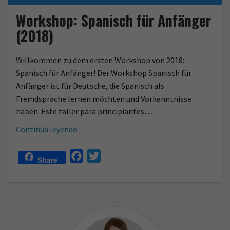
o
Workshop: Spanisch für Anfänger
(2018)
Willkommen zu dem ersten Workshop von 2018:
Spanisch für Anfänger! Der Workshop Spanisch für
Anfänger ist für Deutsche, die Spanisch als
Fremdsprache lernen möchten und Vorkenntnisse
haben. Este taller para principiantes…
Workshop:
Continúa leyendo
Spanisch
für
F
T
Share
Anfänger
a
w
(2018)
c
i
e
t
b
t
o
e