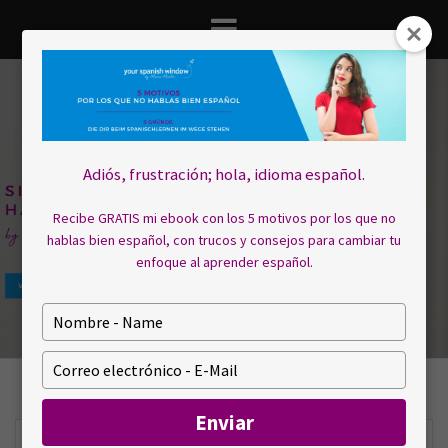
Saltar
al
contenido
Adiós, frustración; hola, idioma español.
Recibe GRATIS mi ebook con los 5 motivos por los que no
hablas bien español, con trucos y consejos para cambiar tu
enfoque al aprender español.
E
s
c
E
r
s
i
c
Enviar
b
r
a