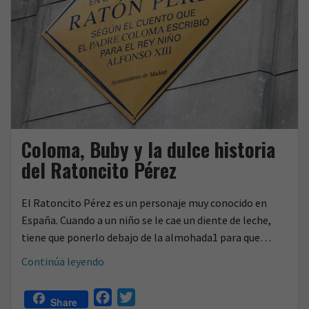
Coloma, Buby y la dulce historia
del Ratoncito Pérez
El Ratoncito Pérez es un personaje muy conocido en
España. Cuando a un niño se le cae un diente de leche,
tiene que ponerlo debajo de la almohada1 para que…
Coloma,
Continúa leyendo
Buby
y
F
T
Share