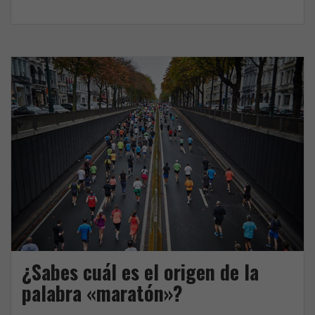
la
a
w
dulce
c
i
historia
e
t
del
b
t
Ratoncito
o
e
Pérez
o
r
k
¿Sabes cuál es el origen de la
palabra «maratón»?