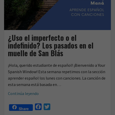
¿Uso el imperfecto o el
indefinido? Los pasados en el
muelle de San Blás
¡Hola, querido estudiante de español! ¡Bienvenido a Your
Spanish Window! Esta semana repetimos con la sección
aprender español los lunes con canciones. La canción de
esta semana está basada en…
¿Uso
Continúa leyendo
el
imperfecto
F
T
Share
o
a
w