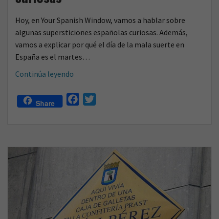
Hoy, en Your Spanish Window, vamos a hablar sobre
algunas supersticiones españolas curiosas. Además,
vamos a explicar por qué el día de la mala suerte en
España es el martes…
¿Eres
Continúa leyendo
supersticioso?
Supersticiones
F
T
Share
españolas
a
w
curiosas
c
i
e
t
b
t
o
e
o
r
k