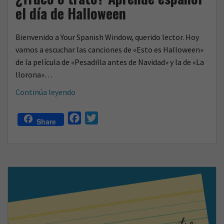
el día de Halloween
Bienvenido a Your Spanish Window, querido lector. Hoy
vamos a escuchar las canciones de «Esto es Halloween»
de la película de «Pesadilla antes de Navidad» y la de «La
llorona»…
¿Truco
Continúa leyendo
o
trato?
F
T
Share
Aprende
a
w
español
c
i
el
e
t
día
b
t
de
o
e
Halloween
o
r
k