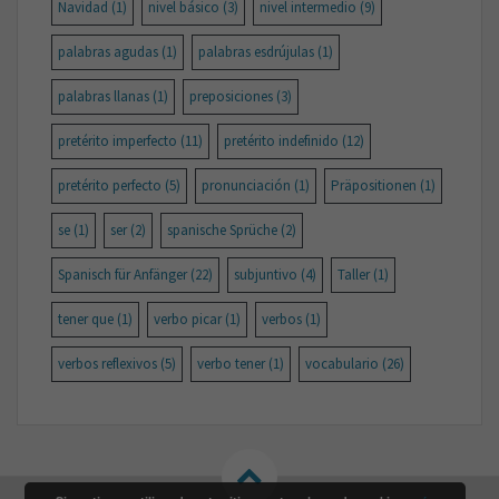
Navidad
(1)
nivel básico
(3)
nivel intermedio
(9)
palabras agudas
(1)
palabras esdrújulas
(1)
palabras llanas
(1)
preposiciones
(3)
pretérito imperfecto
(11)
pretérito indefinido
(12)
pretérito perfecto
(5)
pronunciación
(1)
Präpositionen
(1)
se
(1)
ser
(2)
spanische Sprüche
(2)
Spanisch für Anfänger
(22)
subjuntivo
(4)
Taller
(1)
tener que
(1)
verbo picar
(1)
verbos
(1)
verbos reflexivos
(5)
verbo tener
(1)
vocabulario
(26)