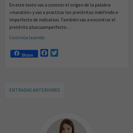
En este texto vas a conocer el origen de la palabra
«maratón» y vas a practicar los pretéritos indefinido e
imperfecto de indicativo. También vas a encontrar el
pretérito pluscuamperfecto…
¿Sabes
Continúa leyendo
cuál
es
F
T
Share
el
a
w
origen
c
i
de
e
t
la
Navegación
b
t
palabra
ENTRADAS ANTERIORES
o
e
de
«maratón»?
o
r
entradas
k