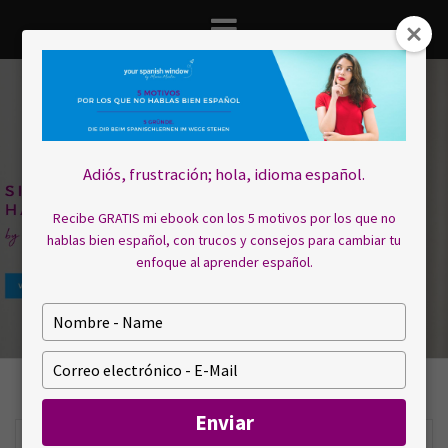
Saltar
al
contenido
Adiós, frustración; hola, idioma español.
Recibe GRATIS mi ebook con los 5 motivos por los que no
hablas bien español, con trucos y consejos para cambiar tu
enfoque al aprender español.
E
s
c
E
r
s
i
c
Enviar
b
r
a