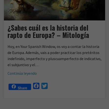
¿Sabes cuál es la historia del
rapto de Europa? – Mitología
Hoy, en Your Spanish Window, os voy a contar la historia
de Europa. Además, vais a poder practicar los pretéritos
indefinido, imperfecto y pluscuamperfecto de indicativo,
el subjuntivo y el…
¿Sabes
Continúa leyendo
cuál
es
F
T
Share
la
a
w
historia
c
i
del
e
t