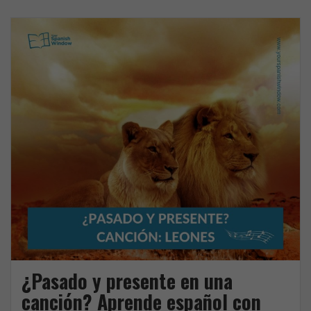
el
e
t
indefinido
b
t
y
o
e
el
o
r
imperfecto
k
¿Pasado y presente en una
canción? Aprende español con