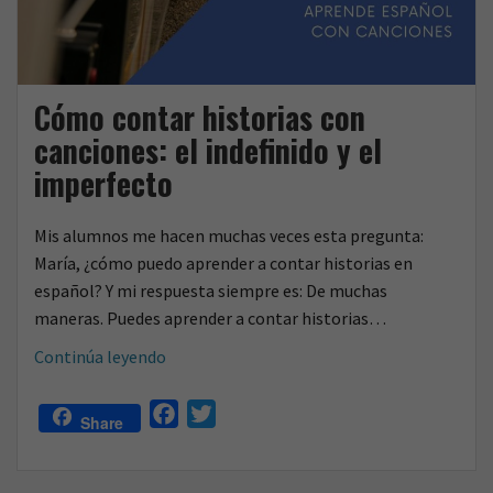
o
Cómo contar historias con
canciones: el indefinido y el
imperfecto
Mis alumnos me hacen muchas veces esta pregunta:
María, ¿cómo puedo aprender a contar historias en
español? Y mi respuesta siempre es: De muchas
maneras. Puedes aprender a contar historias…
Cómo
Continúa leyendo
contar
historias
F
T
Share
con
a
w
canciones:
c
i