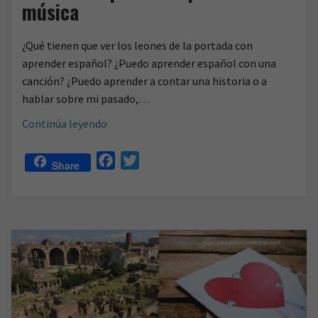
música
¿Qué tienen que ver los leones de la portada con
aprender español? ¿Puedo aprender español con una
canción? ¿Puedo aprender a contar una historia o a
hablar sobre mi pasado,…
¿Pasado
Continúa leyendo
y
presente
F
T
Share
en
a
w
una
c
i
canción?
e
t
Aprende
b
t
español
o
e
con
o
r
música
k