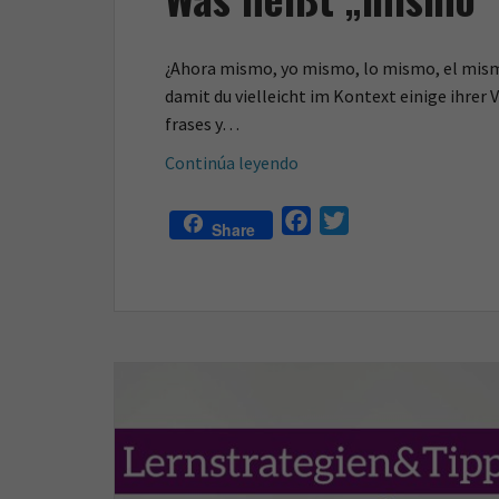
¿Ahora mismo, yo mismo, lo mismo, el mismo 
damit du vielleicht im Kontext einige ihre
frases y…
Was
Continúa leyendo
heißt
„mismo“
F
T
Share
auf
a
w
Deutsch?
c
i
e
t
b
t
o
e
o
r
k