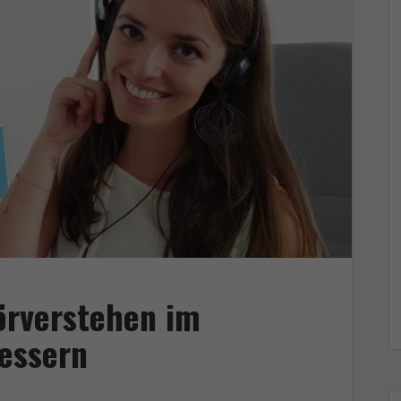
örverstehen im
essern