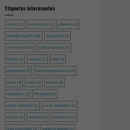
Etiquetas interesantes
acento
(1)
Acentuación
(1)
adjetivos
(1)
aprender español
(10)
Aussprache
(2)
conversación
(1)
cultura española
(1)
España
(1)
español
(1)
estar
(3)
expresiones
(5)
forma impersonal hay
(2)
futuro
(4)
haber
(2)
historia
(9)
imperativo
(4)
Mannheim
(2)
modo indicativo
(1)
modo subjuntivo
(1)
música
(1)
Navidad
(1)
nivel básico
(3)
nivel intermedio
(9)
palabras agudas
(1)