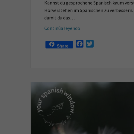
Kannst du gesprochene Spanisch kaum verste
Hörverstehen im Spanischen zu verbessern. 
damit du das…
5
Continúa leyendo
Tipps,
um
F
T
Share
dein
a
w
Hörverstehen
c
i
im
e
t
Spanischen
b
t
zu
o
e
verbessern
o
r
k