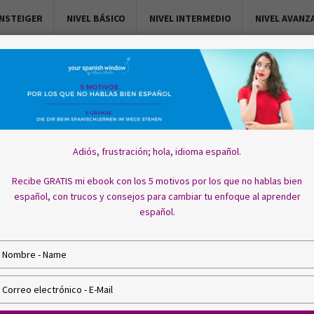
INSTEIGER
NIVEL BÁSICO
NIVEL INTERMEDIO
NIVEL AVANZ
Adiós, frustración; hola, idioma español.
Recibe GRATIS mi ebook con los 5 motivos por los que no hablas bien
español, con trucos y consejos para cambiar tu enfoque al aprender
español.
E
s
c
E
r
s
i
c