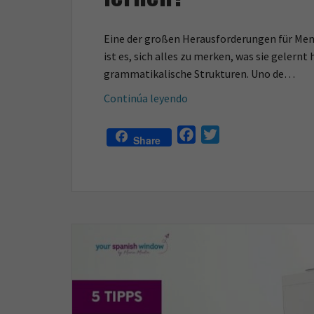
Eine der großen Herausforderungen für Mens
ist es, sich alles zu merken, was sie gelern
grammatikalische Strukturen. Uno de…
Kennst
Continúa leyendo
du
diese
F
T
Share
Lernstrategien
a
w
und
c
i
Tipps,
e
t
um
b
t
erfolgreich
o
e
Spanisch
o
r
zu
k
lernen?