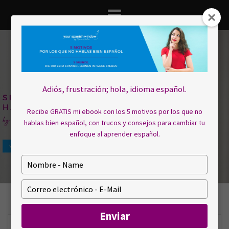
Saltar
al
contenido
Adiós, frustración; hola, idioma español.
Recibe GRATIS mi ebook con los 5 motivos por los que no
hablas bien español, con trucos y consejos para cambiar tu
enfoque al aprender español.
E
s
c
E
r
s
i
c
Enviar
b
r
a