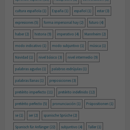
cultura española
(1)
España
(1)
español
(1)
estar
(3)
expresiones
(5)
forma impersonal hay
(2)
futuro
(4)
haber
(2)
historia
(9)
imperativo
(4)
Mannheim
(2)
modo indicativo
(1)
modo subjuntivo
(1)
música
(1)
Navidad
(1)
nivel básico
(3)
nivel intermedio
(9)
palabras agudas
(1)
palabras esdrújulas
(1)
palabras llanas
(1)
preposiciones
(3)
pretérito imperfecto
(11)
pretérito indefinido
(12)
pretérito perfecto
(5)
pronunciación
(1)
Präpositionen
(1)
se
(1)
ser
(2)
spanische Sprüche
(2)
Spanisch für Anfänger
(22)
subjuntivo
(4)
Taller
(1)