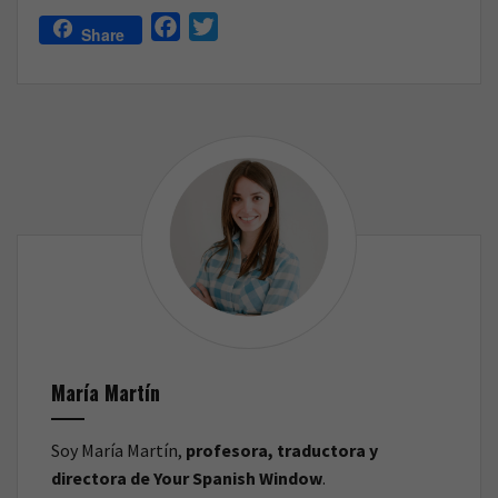
es
F
T
Share
el
a
w
origen
c
i
del
e
t
Día
b
t
de
o
e
los
o
r
Santos
k
Inocentes?
María Martín
Soy María Martín,
profesora, traductora y
directora de Your Spanish Window
.