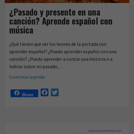
o
¿Pasado y presente en una
canción? Aprende español con
música
¿Qué tienen que ver los leones de la portada con
aprender español? ¿Puedo aprender español con una
canción? ¿Puedo aprender a contar una historia o a
hablar sobre mi pasado,…
¿Pasado
Continúa leyendo
y
presente
F
T
Share
en
a
w
una
c
i
canción?
e
t
Aprende
b
t
español
o
e