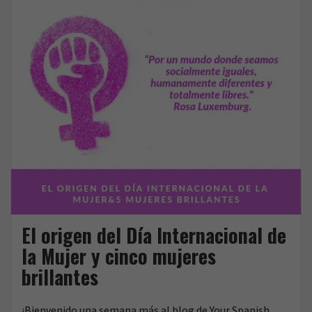
con
o
r
música
k
El origen del Día Internacional de
la Mujer y cinco mujeres
brillantes
¡Bienvenido una semana más al blog de Your Spanish