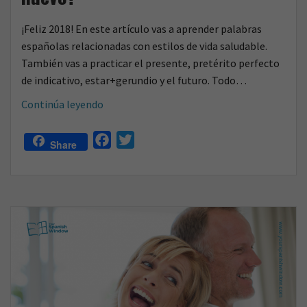
¡Feliz 2018! En este artículo vas a aprender palabras
españolas relacionadas con estilos de vida saludable.
También vas a practicar el presente, pretérito perfecto
de indicativo, estar+gerundio y el futuro. Todo…
¿Cuál
Continúa leyendo
es
tu
F
T
Share
propósito
a
w
para
c
i
el
e
t
año
b
t
nuevo?
o
e
o
r
k