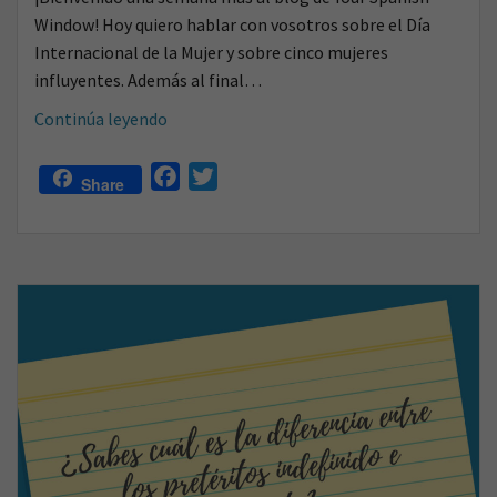
Window! Hoy quiero hablar con vosotros sobre el Día
Internacional de la Mujer y sobre cinco mujeres
influyentes. Además al final…
El
Continúa leyendo
origen
del
F
T
Share
Día
a
w
Internacional
c
i
de
e
t
la
b
t
Mujer
o
e
y
o
r
cinco
k
mujeres
brillantes