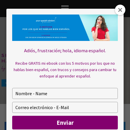
Saltar
al
contenido
Adiós, frustración; hola, idioma español.
Recibe GRATIS mi ebook con los 5 motivos por los que no
hablas bien español, con trucos y consejos para cambiar tu
enfoque al aprender español.
E
s
c
E
r
s
i
c
Enviar
b
r
a