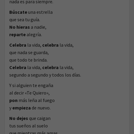
nada es para siempre.
Búscate
una estrella
que sea tu guía.
No hieras
a nadie,
reparte
alegría.
Celebra
la vida,
celebra
la vida,
que nada se guarda,
que todo te brinda.
Celebra
la vida,
celebra
la vida,
segundo a segundo y todos los días.
Y si alguien te engaña
al decir «Te Quiero»,
pon
más leña al fuego
y
empieza
de nuevo.
No dejes
que caigan
tus sueños al suelo
que mientras más amas