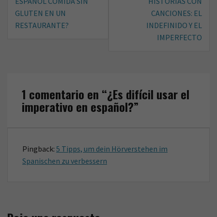
ESPAÑOL COMIDA SIN
HISTORIAS CON
o
r
entradas
GLUTEN EN UN
CANCIONES: EL
k
RESTAURANTE?
INDEFINIDO Y EL
IMPERFECTO
1 comentario en “
¿Es difícil usar el
imperativo en español?
”
Pingback:
5 Tipps, um dein Hörverstehen im
Spanischen zu verbessern