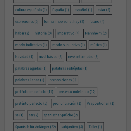
cultura española
(1)
España
(1)
español
(1)
estar
(3)
expresiones
(5)
forma impersonal hay
(2)
futuro
(4)
haber
(2)
historia
(9)
imperativo
(4)
Mannheim
(2)
modo indicativo
(1)
modo subjuntivo
(1)
música
(1)
Navidad
(1)
nivel básico
(3)
nivel intermedio
(9)
palabras agudas
(1)
palabras esdrújulas
(1)
palabras llanas
(1)
preposiciones
(3)
pretérito imperfecto
(11)
pretérito indefinido
(12)
pretérito perfecto
(5)
pronunciación
(1)
Präpositionen
(1)
se
(1)
ser
(2)
spanische Sprüche
(2)
Spanisch für Anfänger
(22)
subjuntivo
(4)
Taller
(1)