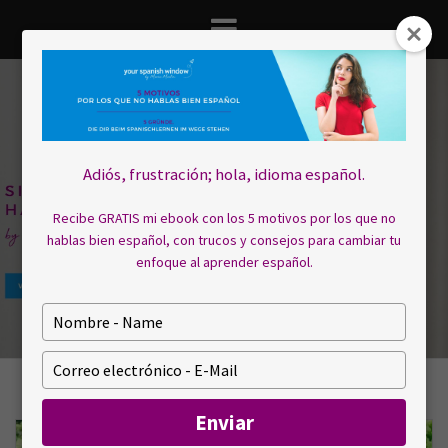
Saltar
al
contenido
Adiós, frustración; hola, idioma español.
Recibe GRATIS mi ebook con los 5 motivos por los que no
hablas bien español, con trucos y consejos para cambiar tu
enfoque al aprender español.
E
s
c
E
r
s
i
c
Enviar
b
r
a