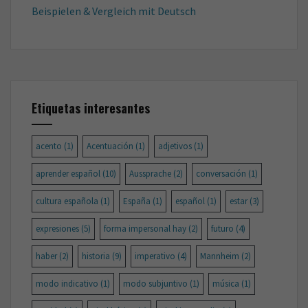
Beispielen & Vergleich mit Deutsch
Etiquetas interesantes
acento
(1)
Acentuación
(1)
adjetivos
(1)
aprender español
(10)
Aussprache
(2)
conversación
(1)
cultura española
(1)
España
(1)
español
(1)
estar
(3)
expresiones
(5)
forma impersonal hay
(2)
futuro
(4)
haber
(2)
historia
(9)
imperativo
(4)
Mannheim
(2)
modo indicativo
(1)
modo subjuntivo
(1)
música
(1)