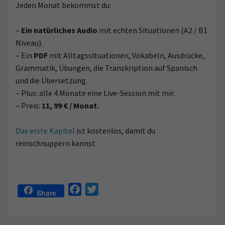
Jeden Monat bekommst du:
–
Ein natürliches Audio
mit echten Situationen (A2 / B1
Niveau).
– Ein
PDF
mit Alltagssituationen, Vokabeln, Ausdrücke,
Grammatik, Übungen, die Transkription auf Spanisch
und die Übersetzung.
– Plus: alle 4 Monate eine Live-Session mit mir.
– Preis:
11, 99 € / Monat.
Das erste Kapitel
ist kostenlos, damit du
reinschnuppern kannst.
F
T
Share
a
w
c
i