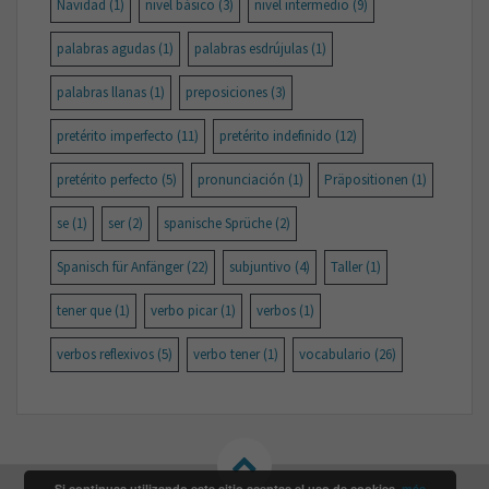
Navidad
(1)
nivel básico
(3)
nivel intermedio
(9)
palabras agudas
(1)
palabras esdrújulas
(1)
palabras llanas
(1)
preposiciones
(3)
pretérito imperfecto
(11)
pretérito indefinido
(12)
pretérito perfecto
(5)
pronunciación
(1)
Präpositionen
(1)
se
(1)
ser
(2)
spanische Sprüche
(2)
Spanisch für Anfänger
(22)
subjuntivo
(4)
Taller
(1)
tener que
(1)
verbo picar
(1)
verbos
(1)
verbos reflexivos
(5)
verbo tener
(1)
vocabulario
(26)
Si continuas utilizando este sitio aceptas el uso de cookies.
más