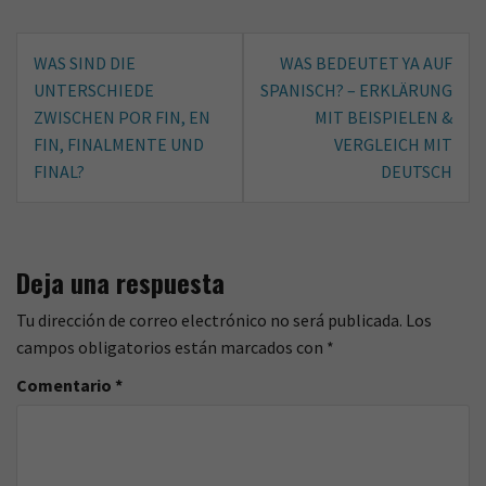
e
t
Navegación
b
t
WAS SIND DIE
WAS BEDEUTET YA AUF
o
e
de
UNTERSCHIEDE
SPANISCH? – ERKLÄRUNG
o
r
entradas
ZWISCHEN POR FIN, EN
MIT BEISPIELEN &
k
FIN, FINALMENTE UND
VERGLEICH MIT
FINAL?
DEUTSCH
Deja una respuesta
Tu dirección de correo electrónico no será publicada.
Los
campos obligatorios están marcados con
*
Comentario
*