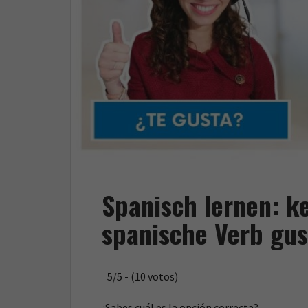
Spanisch lernen: k
spanische Verb gus
5/5 - (10 votos)
¿Sabes cuál es la opción correcta?