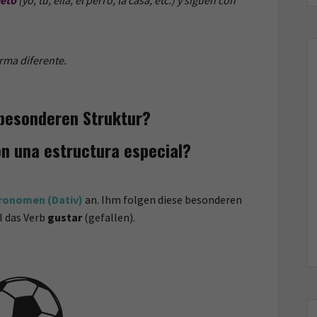
jeto
(yo, tú, ella, el perro, la casa, etc.) y siguen con
rma diferente.
 besonderen Struktur?
n una estructura especial?
Pronomen (Dativ)
an. Ihm folgen diese besonderen
l das Verb
gustar
(gefallen).