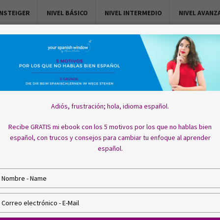
INSTEIGER
NIVEL BÁSICO
NIVEL INTERMEDIO
NIVEL AVANZ
Adiós, frustración; hola, idioma español.
Recibe GRATIS mi ebook con los 5 motivos por los que no hablas bien
español, con trucos y consejos para cambiar tu enfoque al aprender
español.
E
s
c
E
r
s
i
c