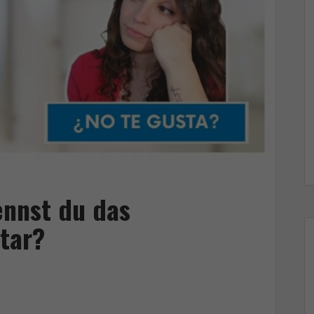
i
c
o
ennst du das
tar?